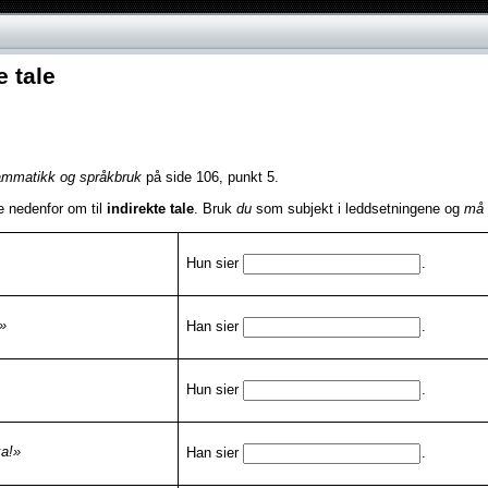
e tale
ammatikk og språkbruk
på side 106, punkt 5.
e nedenfor om til
indirekte tale
. Bruk
du
som subjekt i leddsetningene og
må
Hun sier
.
»
Han sier
.
Hun sier
.
ka!»
Han sier
.