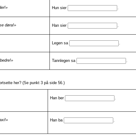
der!»
Hun sier
.
se døra!»
Han sier
.
Legen sa
.
bedre!»
Tannlegen sa
.
rtsette her? (Se punkt 3 på side 56.)
Han ber
.
axi!»
Han ba
.