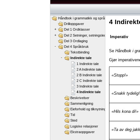
Håndbok i grammatikk og språkbruk
4 Indirekt
Drilloppgaver
+
Del 1 Ordklasser
+
Del 2 Setninger, setningsledd og ordstilling
Imperativ
Del 3 Ordlaging
-
Del 4 Språkbruk
Se
Håndbok i gr
Tekstbinding
-
Indirekte tale
Gjør imperativen
1 Indirekte tale
2 A Indirekte tale
«Stopp!»
2 B Indirekte tale
2 C Indirekte tale
3 Indirekte tale
4 Indirekte tale
«Snakk tydelig!
Beskrivelser
Sammenligning
Eieforhold og tilknytning
«Hils kona di!»
Tid
Sted
Logiske relasjoner
«Ta av deg jak
Ekstraoppgaver