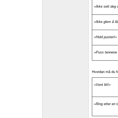
«Ikke sett deg 
«Ikke glem å lå
«Hold pusten!»
«Puss tennene 
Hvordan må du fo
«Vent litt!»
«Ring etter en t