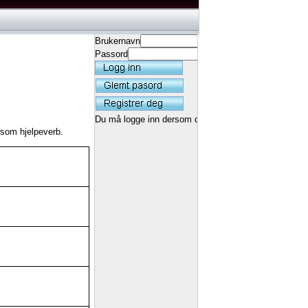
Brukernavn
Passord
Du må logge inn dersom du ønsker å få lagret rekord
som hjelpeverb.