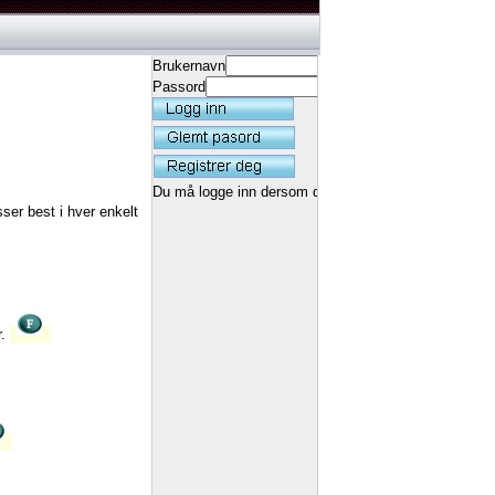
Brukernavn
Passord
Du må logge inn dersom du ønsker å få lagret rekord
ser best i hver enkelt
r.