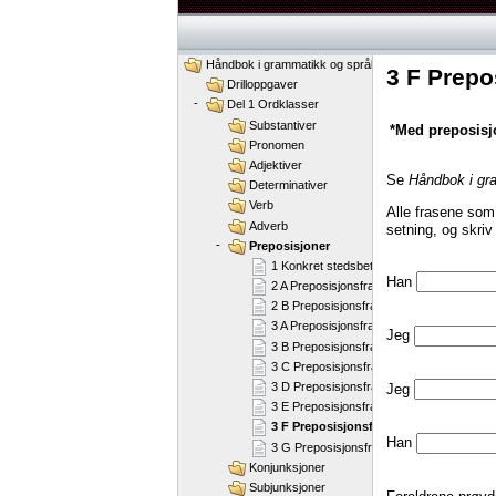
Håndbok i grammatikk og språkbruk
3 F Prepo
Drilloppgaver
-
Del 1 Ordklasser
Substantiver
*Med preposis
Pronomen
Adjektiver
Se
Håndbok i gr
Determinativer
Verb
Alle frasene som 
Adverb
setning, og skriv
-
Preposisjoner
1 Konkret stedsbetydning
Han
2 A Preposisjonsfraser
2 B Preposisjonsfraser
3 A Preposisjonsfraser
Jeg
3 B Preposisjonsfraser
3 C Preposisjonsfraser
3 D Preposisjonsfraser
Jeg
3 E Preposisjonsfraser
3 F Preposisjonsfraser
Han
3 G Preposisjonsfraser
Konjunksjoner
Subjunksjoner
Foreldrene prøv