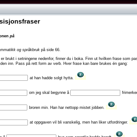
sisjonsfraser
jonen
på
ammatikk og språkbruk
på side 66.
er brukt i setningene nedenfor, finner du i boka. Finn ut hvilken frase som pas
 den inn. Pass på rett form av verb. Hver frase kan bare brukes én gang:
at han hadde solgt hytta.
om jeg skal begynne å
frimerke
broren min. Han har nettopp mistet jobben.
at oppgaven vil bli vanskelig, men han liker utfordringer.
de å
hva som egentlig hadde hendt.