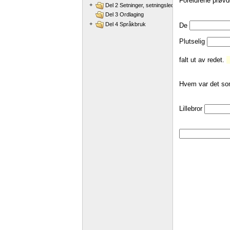
+
Del 2 Setninger, setningsledd og ordstilling
Del 3 Ordlaging
+
Del 4 Språkbruk
De
Plutselig
falt ut av redet.
Hvem var det s
Lillebror