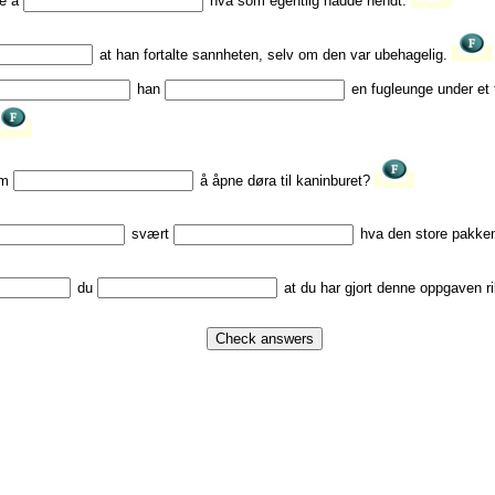
at han fortalte sannheten, selv om den var ubehagelig.
han
en fugleunge under et 
om
å åpne døra til kaninburet?
svært
hva den store pakken
du
at du har gjort denne oppgaven r
Check answers