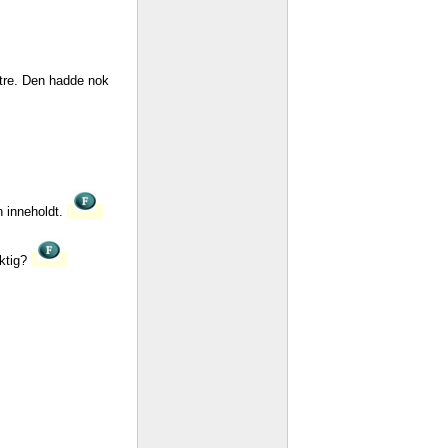
tre. Den hadde nok
 inneholdt.
iktig?