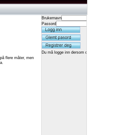
Brukernavn
Passord
Du må logge inn dersom du ønsker å få lagret rekord
 på flere måter, men
a.