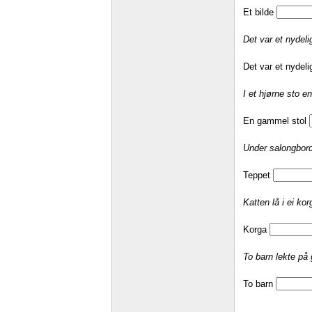
Et bilde
Det var et nydeli
Det var et nydeli
I et hjørne sto 
En gammel stol
Under salongborde
Teppet
Katten lå i ei ko
Korga
To barn lekte på 
To barn