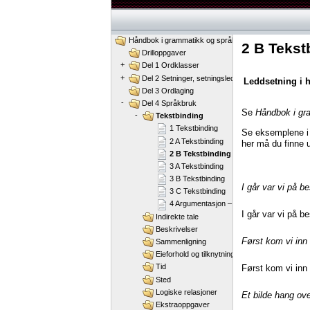
Håndbok i grammatikk og språkbruk
2 B Tekst
Drilloppgaver
+
Del 1 Ordklasser
+
Del 2 Setninger, setningsledd og ordstilling
Leddsetning i h
Del 3 Ordlaging
-
Del 4 Språkbruk
Se
Håndbok i gr
-
Tekstbinding
1 Tekstbinding
Se eksemplene i 
2 A Tekstbinding
her må du finne
2 B Tekstbinding
3 A Tekstbinding
3 B Tekstbinding
I går var vi på be
3 C Tekstbinding
4 Argumentasjon – diskusjonsuttrykk
I går var vi på 
Indirekte tale
Beskrivelser
Først kom vi inn 
Sammenligning
Eieforhold og tilknytning
Først kom vi inn 
Tid
Sted
Logiske relasjoner
Et bilde hang ove
Ekstraoppgaver