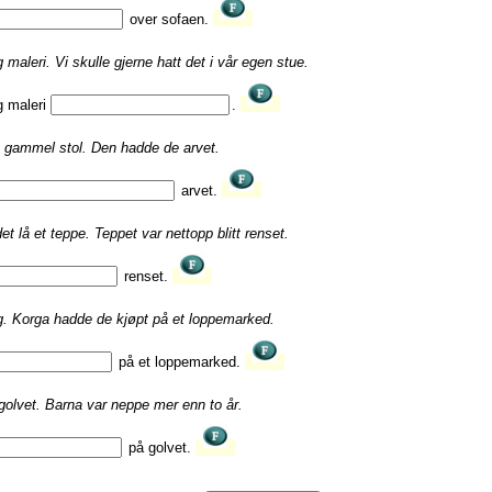
over sofaen.
g maleri. Vi skulle gjerne hatt det i vår egen stue.
g maleri
.
en gammel stol. Den hadde de arvet.
arvet.
t lå et teppe. Teppet var nettopp blitt renset.
renset.
rg. Korga hadde de kjøpt på et loppemarked.
på et loppemarked.
golvet. Barna var neppe mer enn to år.
på golvet.