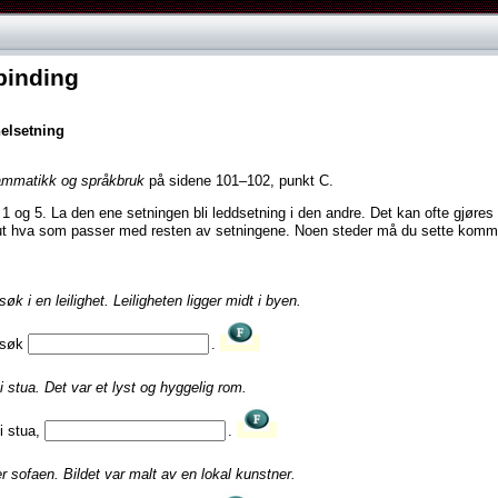
binding
elsetning
ammatikk og språkbruk
på sidene 101–102, punkt C.
1 og 5. La den ene setningen bli leddsetning i den andre. Det kan ofte gjøres
 ut hva som passer med resten av setningene. Noen steder må du sette komm
søk i en leilighet. Leiligheten ligger midt i byen.
besøk
.
i stua. Det var et lyst og hyggelig rom.
i stua,
.
r sofaen. Bildet var malt av en lokal kunstner.