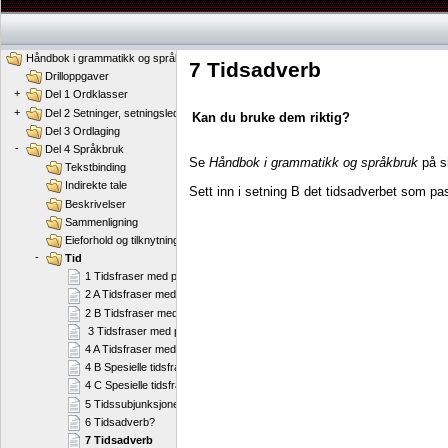
Håndbok i grammatikk og språkbruk
7 Tidsadverb
Drilloppgaver
+
Del 1 Ordklasser
+
Del 2 Setninger, setningsledd og ordstilling
Kan du bruke dem riktig?
Del 3 Ordlaging
-
Del 4 Språkbruk
Se
Håndbok i grammatikk og språkbruk
på s
Tekstbinding
Indirekte tale
Sett inn i setning B det tidsadverbet som pas
Beskrivelser
Sammenligning
Eieforhold og tilknytning
-
Tid
1 Tidsfraser med preposisjoner
2 A Tidsfraser med preposisjoner
2 B Tidsfraser med preposisjoner
3 Tidsfraser med preposisjoner
4 A Tidsfraser med preposisjoner
4 B Spesielle tidsfraser
4 C Spesielle tidsfraser
5 Tidssubjunksjoner
6 Tidsadverb?
7 Tidsadverb